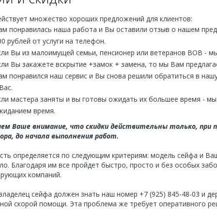
ействует множество хороших предложений для клиентов:
ам понравилась наша работа и Вы оставили отзыв о нашем пре
00 рублей от услуги на телефон.
сли Вы из малоимущей семьи, пенсионер или ветеранов ВОВ - мы
сли Вы закажете вскрытие +замок + замена, то мы Вам предлагае
ам понравился наш сервис и Вы снова решили обратиться в наш
Вас.
сли мастера заняты и вы готовы ожидать их большее время - м
жиданием время.
ем Ваше внимание, что скидки действительны только, при 
ора, до начала выполнения работ.
сть определяется по следующим критериям: модель сейфа и Ва
ло. Благодаря им все пройдет быстро, просто и без особых заб
ирующих компаний.
ладелец сейфа должен знать наш номер +7 (925) 845-48-03 и де
ной скорой помощи. Эта проблема же требует оперативного ре