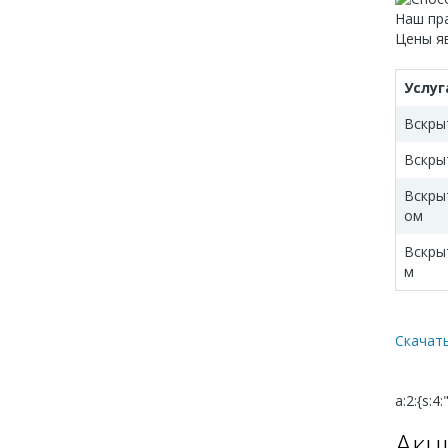
Наш пра
Цены я
Услуг
Вскры
Вскры
Вскры
ом
Вскры
м
Скачать
a:2:{s:4
Акц