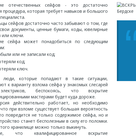
ие отечественных сейфов - это достаточно
я процедура, которая требует навыков и большого
специалиста.
ьцы сейфов достаточно часто забывают о том, где
 свои документы, ценные бумаги, коды, ювелирные
 или ключи.
ие сейфа может понадобиться по следующим
ам:
абыли или не записали код;
отеряли код;
отеряли ключ.
 люди, которые попадают в такие ситуации,
ают к варианту взлома сейфа у знакомых слесарей
лектриков, беспокоясь, что вскрытие
ицированными мастерами будет куда дороже.
рсия действительно работает, но необходимо
, что при взломе существует большая вероятность
что повредится не только содержимое сейфа, но и
тройство станет бесполезным в силу его поломки.
этого хранилище можно только выкинуть.
те, что квалифицированное вскрытие