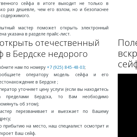
твенного сейфа в итоге выходит не только в
ько раз дешевле, чем его взлом, но и безопаснее
 содержимого.
ытный мастер поможет открыть электронный
ена указана в разделе прайс-лист.
Пол
 открыть отечественный
вск
ф в Бердске недорого
сей
во́ните нам по номеру
+7 (925) 845-48-03
;
ообщаете оператору модель сейфа и его
естонахождение в Бердске ;
ператор уточняет цену услуги (если вы находитесь
а пределами Бердска, то Вам необходимо
помянуть об этом);
астер перезванивает и выезжает по Вашему
дресу;
о прибытию на место, наш специалист осмотрит и
ткроет Ваш сейф.