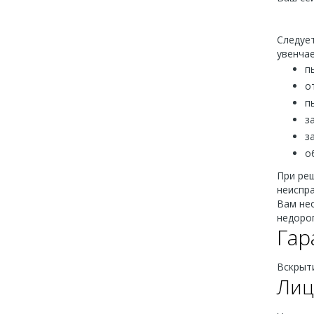
Следует
увенчае
п
о
п
з
з
о
При ре
неиспра
Вам не
недорог
Гар
Вскрыти
Лиц