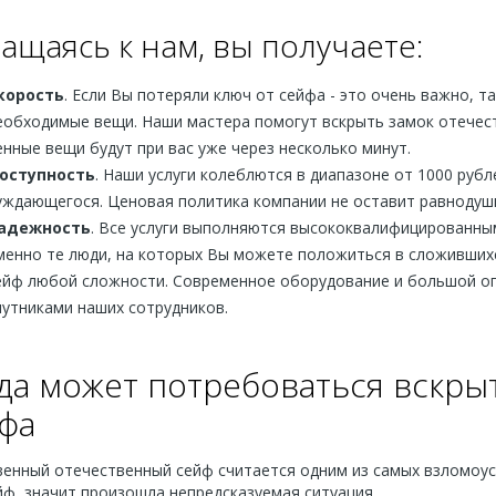
ащаясь к нам, вы получаете:
корость
. Если Вы потеряли ключ от сейфа - это очень важно, т
еобходимые вещи. Наши мастера помогут вскрыть замок отечест
енные вещи будут при вас уже через несколько минут.
оступность
. Наши услуги колеблются в диапазоне от 1000 рубл
уждающегося. Ценовая политика компании не оставит равнодуш
адежность
. Все услуги выполняются высококвалифицированным
менно те люди, на которых Вы можете положиться в сложивших
ейф любой сложности. Современное оборудование и большой о
путниками наших сотрудников.
да может потребоваться вскры
фа
венный отечественный сейф считается одним из самых взломоус
ф, значит произошла непредсказуемая ситуация.