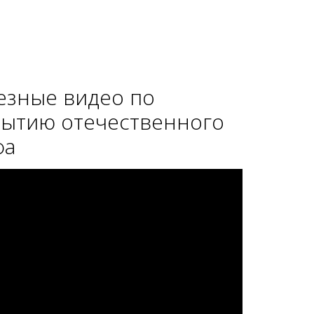
езные видео по
рытию отечественного
фа