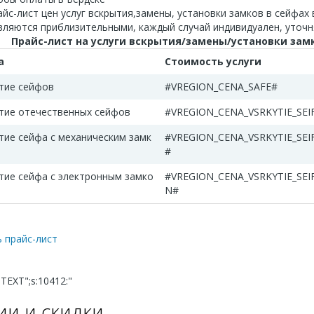
йс-лист цен услуг вскрытия,замены, установки замков в сейфах 
вляются приблизительными, каждый случай индивидуален, уточн
Прайс-лист на услуги вскрытия/замены/установки зам
а
Стоимость услуги
тие сейфов
#VREGION_CENA_SAFE#
тие отечественных сейфов
#VREGION_CENA_VSRKYTIE_SEI
тие сейфа с механическим замк
#VREGION_CENA_VSRKYTIE_SE
#
тие сейфа с электронным замко
#VREGION_CENA_VSRKYTIE_SEI
N#
 прайс-лист
:"TEXT";s:10412:"
ии и скидки