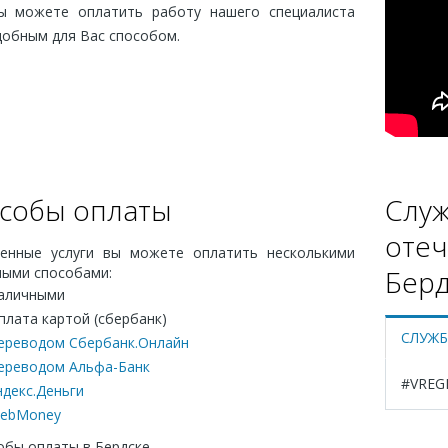
ы можете оплатить работу нашего специалиста
добным для Вас способом.
собы оплаты
Служ
отеч
енные услуги вы можете оплатить несколькими
ными способами:
Берд
аличными
плата картой (сбербанк)
СЛУЖБ
ереводом Сбербанк.Онлайн
ереводом Альфа-Банк
#VREG
ндекс.Деньги
ebMoney