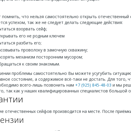
 помнить, что нельзя самостоятельно открыть отечественный се
тся успехом, так же не следует делать следующие действия:
ытаться взорвать сейф;
ткрывать его не родным ключем
ытаться разбить его;
асовывать проволоку в замочную скважину;
асорять механизм посторонним мусором;
бращаться к своим знакомым.
шении проблемы самостоятельно Вы можете усугубить ситуацию,
вное состояние, а содержимое всё-таки не достать. Для того, 
обходимо всего-лишь позвонить нам
+7 (925) 845-48-03
и мы реш
о, так как у наших квалифицированных специалистов большой о
антии
е отечественных сейфов производится на месте. После приёмки
ензии