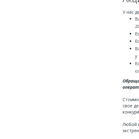
У нас д
В
2
Е
Е
В
у 
Е
о
Обраща
операт
Стоимо
свое де
конкур
Любой в
экстрен