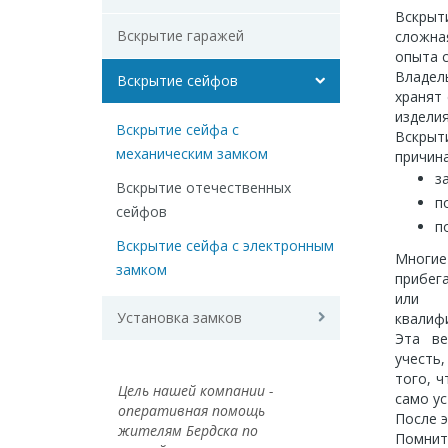
Вскрыт
Вскрытие гаражей
сложна
опыта 
Владел
Вскрытие сейфов
хранят
изделия
Вскрытие сейфа с
Вскрыт
механическим замком
причин
з
Вскрытие отечественных
п
сейфов
п
Вскрытие сейфа с электронным
Многие
замком
прибег
или э
Установка замков
квалиф
Эта ве
учесть
того, 
Цель нашей компании -
само ус
оперативная помощь
После 
жителям Бердска по
Помни