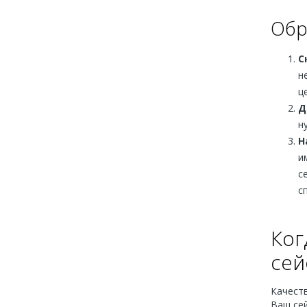
Обр
С
н
ц
Д
н
Н
и
с
с
Ког
сей
Качест
Ваш сей