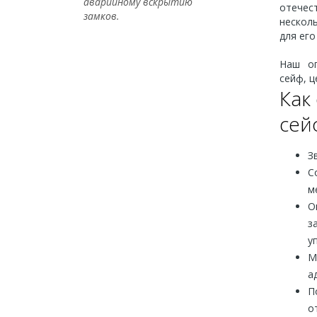
аварийному вскрытию
отечес
замков.
нескол
для его
Наш оп
сейф, ц
Как
сей
З
С
м
О
з
у
М
а
П
о