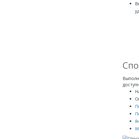
В
у
Спо
Выполн
доступ
Н
О
П
П
Я
W