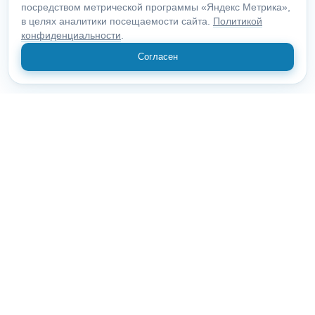
посредством метрической программы «Яндекс Метрика»,
в целях аналитики посещаемости сайта.
Политикой
конфиденциальности
.
Согласен
© 2018 "Открыие"
Все права защищены.
633010, Новосибирская область, Бердск, Ленина, 85
О компании
Статьи
Контакты
Вскрытие замков
Вскрытие авто